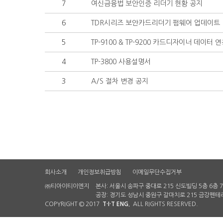
7
여신금융법 보안인증 리더기 현황 공지
6
TDR시리즈 보안카드리더기 펌웨어 업데이트 ..
5
TP-9100 & TP-9200 카드디자이너 데이터 연동
4
TP-3800 사용설명서
3
A/S 절차 변경 공지
회사소개
개인정보취급방침
이메일무단수집거부
㈜티아이티이엔지
본사: 서울시 송파구 중대로 215 신도빌딩 5층 6층 
공장: 경기도 성남시 중원구 갈마치로 215 금강펜테리
COPYRIGHT © 2017
T·I·T ENG.
ALL RIGHTS RESERVED.